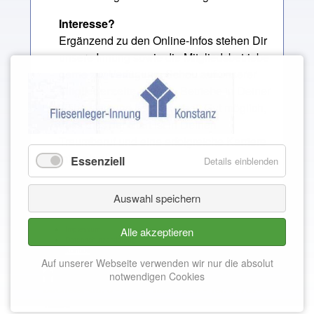
Interesse?
Ergänzend zu den Online-Infos stehen Dir
unsere Innung sowie die Mitgliedsbetriebe
gerne zur Verfügung. Schau auf unserer
Mitgliederseite
,
welche Betriebe in Deiner
Nähe sind und komm vorbei. Gut möglich,
dass dies der Start ist in Deinen
Traumberuf und eine erfolgreiche Karriere
mit Lehre!
Essenziell
Details einblenden
Auswahl speichern
Impressum
Alle akzeptieren
Datenschutzerklärung
Kontakt
Auf unserer Webseite verwenden wir nur die absolut
Fliesenleger-Innung Konstanz ▪ Karl-
notwendigen Cookies
Bücheler-Str. 8 ▪ 78315 Radolfzell ▪ Tel. 07732-
12283