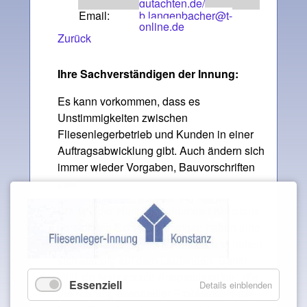
gutachten.de/
Email:
b.langenbacher@t-
online.de
Zurück
Ihre Sachverständigen der Innung:
Es kann vorkommen, dass es
Unstimmigkeiten zwischen
Fliesenlegerbetrieb und Kunden in einer
Auftragsabwicklung gibt. Auch ändern sich
immer wieder Vorgaben, Bauvorschriften
usw.
Die von der Handwerkskammer Konstanz
vereidigten Sachverständigen haben eine
gründliche Schulung absolviert und halten
sich ständig auf dem Laufenden. Damit
sind sie kompetente Ansprechpartner, die
Essenziell
Details einblenden
die Klärung eventueller Problemfälle mit