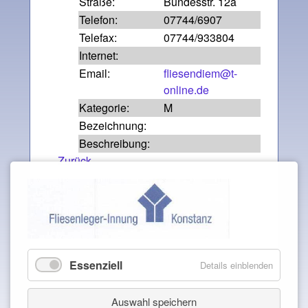
Straße:
Bundesstr. 12a
Telefon:
07744/6907
Telefax:
07744/933804
Internet:
Email:
fliesendiem@t-
online.de
Kategorie:
M
Bezeichnung:
Beschreibung:
Zurück
Essenziell
Details einblenden
Auswahl speichern