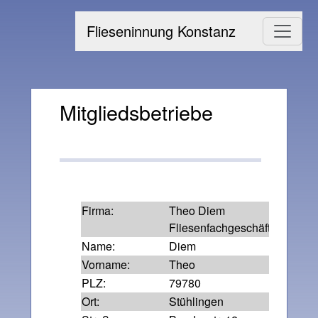
Flieseninnung Konstanz
Mitgliedsbetriebe
Firma:
Theo Diem
Fliesenfachgeschäft
Name:
Diem
Vorname:
Theo
PLZ:
79780
Ort:
Stühlingen